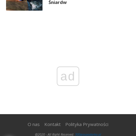
Śniardw
ad
O nas
Kontakt
Polityka Prywatności
@2020 - All Right Reserved.
300gospodarka.pl