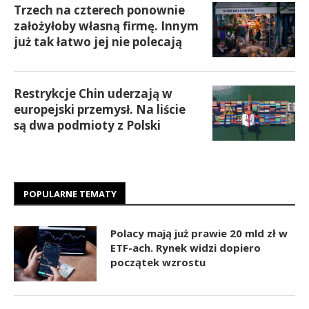
Trzech na czterech ponownie
założyłoby własną firmę. Innym
już tak łatwo jej nie polecają
Restrykcje Chin uderzają w
europejski przemysł. Na liście
są dwa podmioty z Polski
POPULARNE TEMATY
Polacy mają już prawie 20 mld zł w
ETF-ach. Rynek widzi dopiero
początek wzrostu