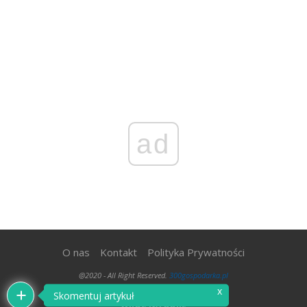
ad
O nas
Kontakt
Polityka Prywatności
@2020 - All Right Reserved.
300gospodarka.pl
x
Skomentuj artykuł
WRÓĆ NA GÓRĘ