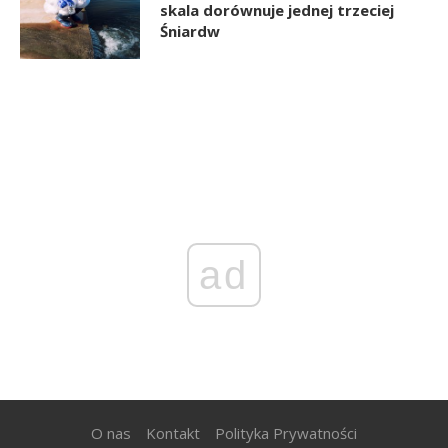
skala dorównuje jednej trzeciej
Śniardw
ad
O nas
Kontakt
Polityka Prywatności