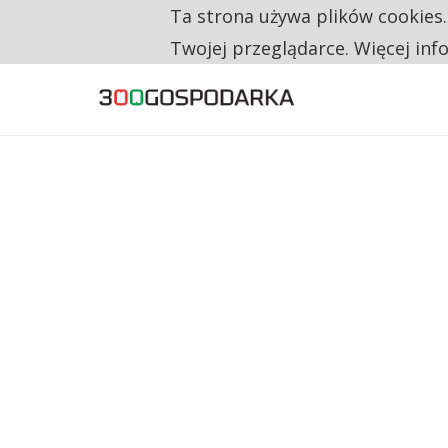
Ta strona używa plików cookies
TYLKO U NAS
CO TRZECIĄ ZŁOTÓWKĘ Z EMERYTURY SE
Twojej przeglądarce. Więcej inf