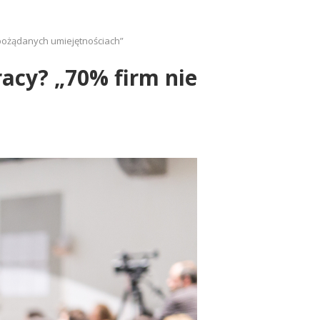
 pożądanych umiejętnościach”
racy? „70% firm nie