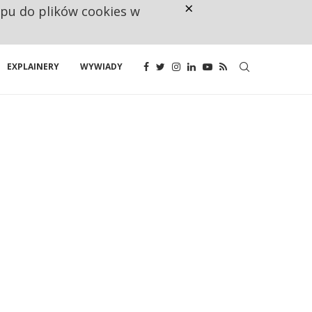
×
ępu do plików cookies w
NA JEDEN WAKAT PRZYPADAJĄ 
EXPLAINERY
WYWIADY