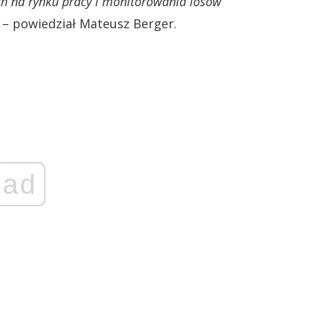
h na rynku pracy i monitorowania losów
– powiedział Mateusz Berger.
ad