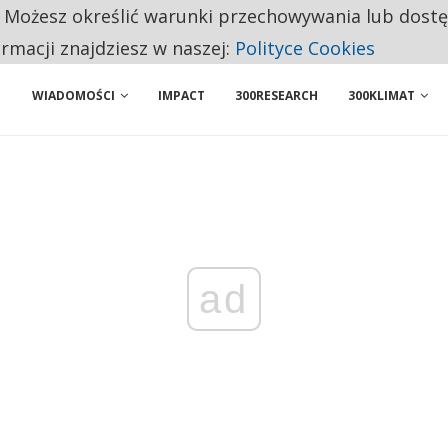
. Możesz określić warunki przechowywania lub dost
NIORZY PRZEZNACZAJĄ NA PODSTAWOWE ZAKUPY
ormacji znajdziesz w naszej:
Polityce Cookies
WIADOMOŚCI
IMPACT
300RESEARCH
300KLIMAT
ad