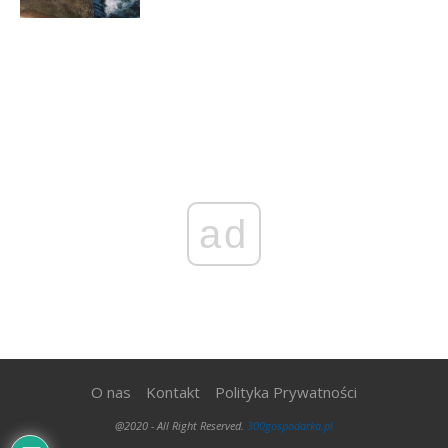
ad
O nas
Kontakt
Polityka Prywatności
@2020 - All Right Reserved.
300gospodarka.pl