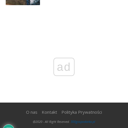
ad
O nas
Kontakt
Polityka Prywatności
@2020 - All Right Reserved.
300gospodarka.pl