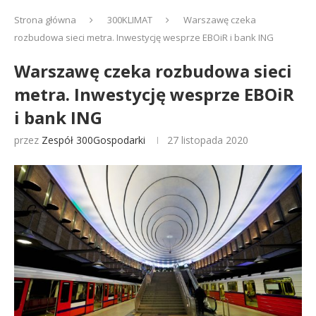
Strona główna
300KLIMAT
Warszawę czeka
rozbudowa sieci metra. Inwestycję wesprze EBOiR i bank ING
Warszawę czeka rozbudowa sieci
metra. Inwestycję wesprze EBOiR
i bank ING
przez
Zespół 300Gospodarki
27 listopada 2020