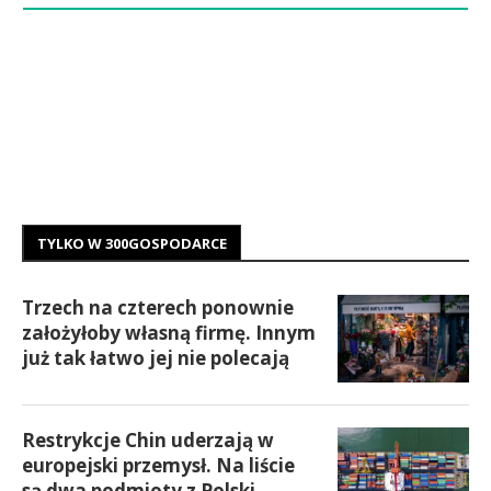
TYLKO W 300GOSPODARCE
Trzech na czterech ponownie
założyłoby własną firmę. Innym
już tak łatwo jej nie polecają
Restrykcje Chin uderzają w
europejski przemysł. Na liście
są dwa podmioty z Polski