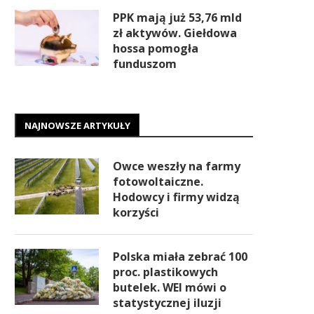
PPK mają już 53,76 mld
zł aktywów. Giełdowa
hossa pomogła
funduszom
NAJNOWSZE ARTYKUŁY
Owce weszły na farmy
fotowoltaiczne.
Hodowcy i firmy widzą
korzyści
Polska miała zebrać 100
proc. plastikowych
butelek. WEI mówi o
statystycznej iluzji