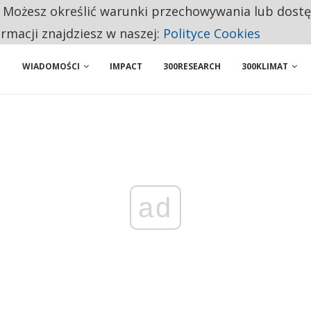
. Możesz określić warunki przechowywania lub dost
Y I TAK CZEKAJĄ NA PIENIĄDZE TYGODNIAMI
ormacji znajdziesz w naszej:
Polityce Cookies
WIADOMOŚCI
IMPACT
300RESEARCH
300KLIMAT
ad