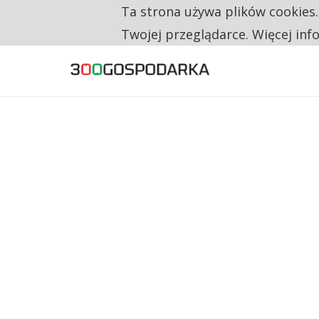
Ta strona używa plików cookies
TYLKO U NAS
DATA NA FAKTURZE TO JEDNO. PRZEWOŹNIC
Twojej przeglądarce. Więcej inf