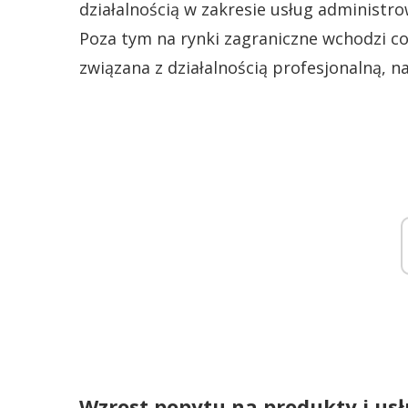
działalnością w zakresie usług administrow
Poza tym na rynki zagraniczne wchodzi co 
związana z działalnością profesjonalną, n
Wzrost popytu na produkty i usł