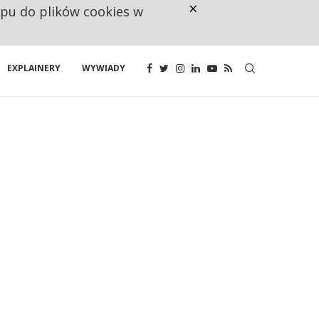
×
ępu do plików cookies w
KSIĄŻKA KOSZTUJE PRAWIE 60 ZŁ
EXPLAINERY
WYWIADY