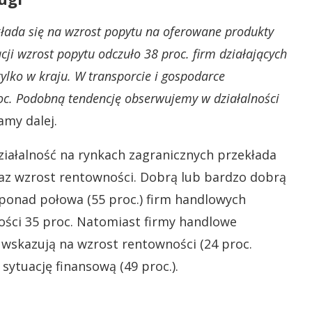
kłada się na wzrost popytu na oferowane produkty
cji wzrost popytu odczuło 38 proc. firm działających
tylko w kraju. W transporcie i gospodarce
oc. Podobną tendencję obserwujemy w działalności
amy dalej.
działalność na rynkach zagranicznych przekłada
oraz wzrost rentowności. Dobrą lub bardzo dobrą
 ponad połowa (55 proc.) firm handlowych
ności 35 proc. Natomiast firmy handlowe
j wskazują na wzrost rentowności (24 proc.
sytuację finansową (49 proc.).