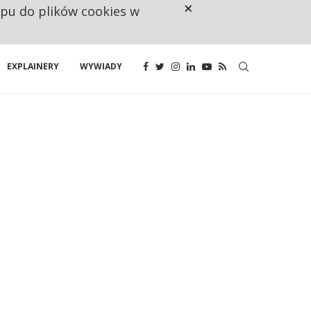
×
ępu do plików cookies w
NA JEDEN WAKAT PRZYPADAJĄ 
EXPLAINERY
WYWIADY