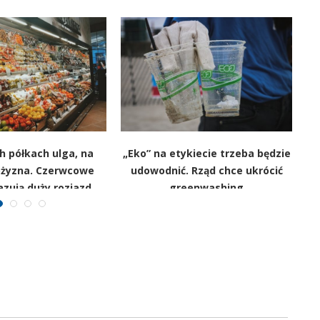
h półkach ulga, na
„Eko” na etykiecie trzeba będzie
ożyzna. Czerwcowe
udowodnić. Rząd chce ukrócić
po
zują duży rozjazd
greenwashing