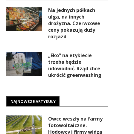
Na jednych półkach
ulga, na innych
drożyzna. Czerwcowe
ceny pokazują duży
rozjazd
„Eko” na etykiecie
trzeba będzie
udowodnić. Rząd chce
ukrócić greenwashing
NAJNOWSZE ARTYKUŁY
Owce weszły na farmy
fotowoltaiczne.
Hodowcy i firmy widzą