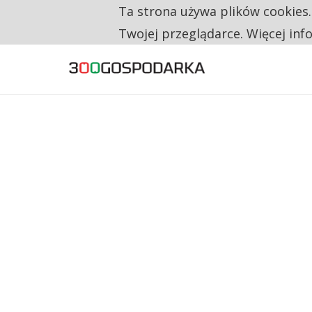
Ta strona używa plików cookies
TYLKO U NAS
CO TRZECIĄ ZŁOTÓWKĘ Z EMERYTURY SE
Twojej przeglądarce. Więcej inf