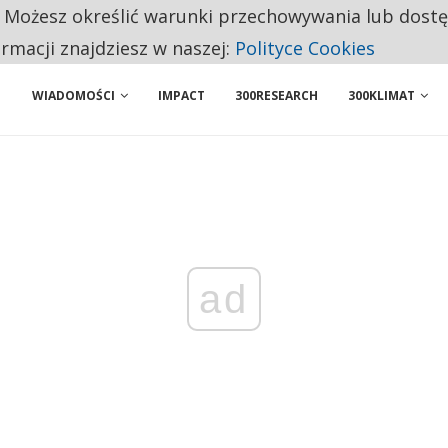
. Możesz określić warunki przechowywania lub dost
NIORZY PRZEZNACZAJĄ NA PODSTAWOWE ZAKUPY
ormacji znajdziesz w naszej:
Polityce Cookies
WIADOMOŚCI
IMPACT
300RESEARCH
300KLIMAT
ad