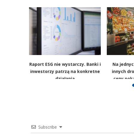
ługach za
Raport ESG nie wystarczy. Banki i
Na jednyc
easingowe
inwestorzy patrzą na konkretne
innych dr
działania
ceny poka
Subscribe