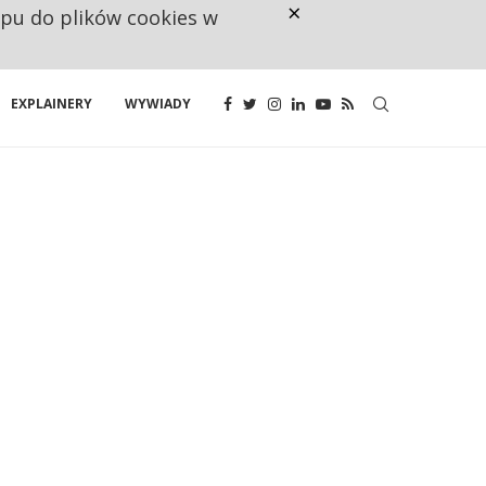
×
ępu do plików cookies w
CO TRZECIĄ ZŁOTÓWKĘ Z EMER
EXPLAINERY
WYWIADY