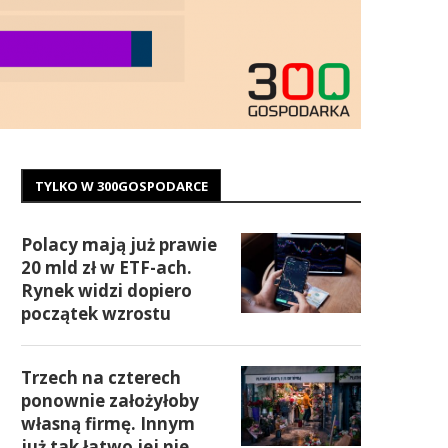
TYLKO W 300GOSPODARCE
Polacy mają już prawie
20 mld zł w ETF-ach.
Rynek widzi dopiero
początek wzrostu
Trzech na czterech
ponownie założyłoby
własną firmę. Innym
już tak łatwo jej nie