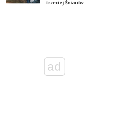
trzeciej Śniardw
ad