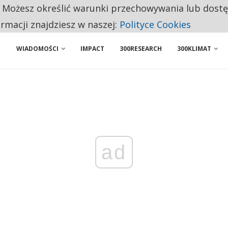
. Możesz określić warunki przechowywania lub dost
 PRZEMYSŁ. NA LIŚCIE SĄ DWA PODMIOTY Z POLSKI
ormacji znajdziesz w naszej:
Polityce Cookies
WIADOMOŚCI
IMPACT
300RESEARCH
300KLIMAT
ad