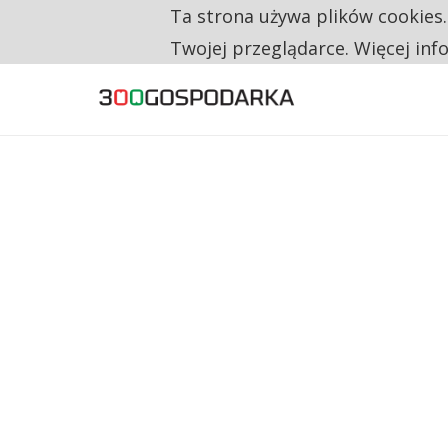
Ta strona używa plików cookies
TYLKO U NAS
RESTRYKCJE CHIN UDERZAJĄ W EUROPEJSKI
Twojej przeglądarce. Więcej inf