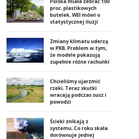
Polska miała zebrać 100
proc. plastikowych
butelek. WEI mówi o
statystycznej iluzji
Zmiany klimatu uderzą
w PKB. Problem w tym,
że modele pokazują
zupełnie różne rachunki
Chcieliśmy ujarzmić
rzeki. Teraz skutki
wracają podczas susz i
powodzi
Ścieki znikają z
systemu. Co roku skala
dorównuje jednej