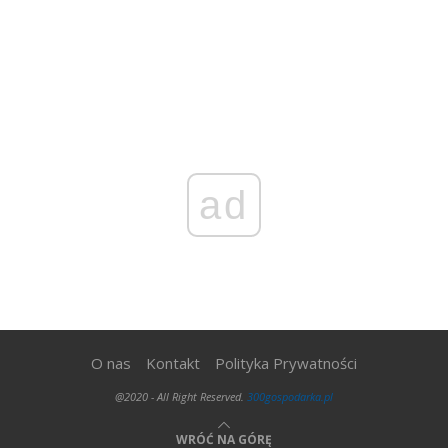
ad
O nas
Kontakt
Polityka Prywatności
@2020 - All Right Reserved.
300gospodarka.pl
WRÓĆ NA GÓRĘ