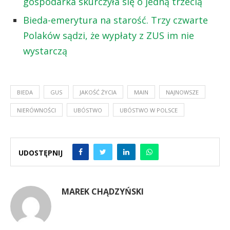
gospodarka skurczyła się o jedną trzecią
Bieda-emerytura na starość. Trzy czwarte
Polaków sądzi, że wypłaty z ZUS im nie
wystarczą
BIEDA
GUS
JAKOŚĆ ŻYCIA
MAIN
NAJNOWSZE
NIERÓWNOŚCI
UBÓSTWO
UBÓSTWO W POLSCE
UDOSTĘPNIJ
MAREK CHĄDZYŃSKI