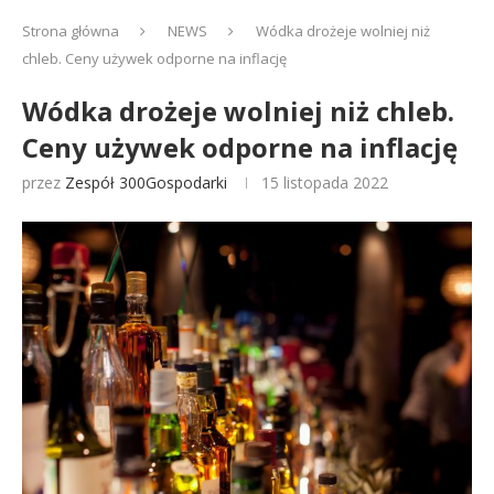
Strona główna
NEWS
Wódka drożeje wolniej niż
chleb. Ceny używek odporne na inflację
Wódka drożeje wolniej niż chleb.
Ceny używek odporne na inflację
przez
Zespół 300Gospodarki
15 listopada 2022