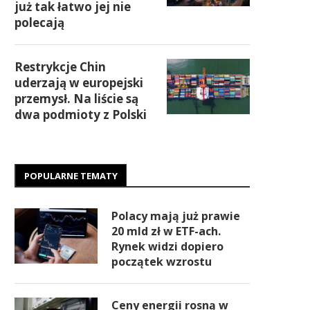
już tak łatwo jej nie
polecają
Restrykcje Chin
uderzają w europejski
przemysł. Na liście są
dwa podmioty z Polski
POPULARNE TEMATY
Polacy mają już prawie
20 mld zł w ETF-ach.
Rynek widzi dopiero
początek wzrostu
Ceny energii rosną w