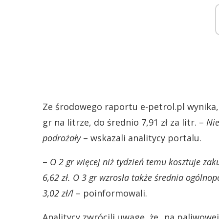
Ze środowego raportu e-petrol.pl wynika,
gr na litrze, do średnio 7,91 zł za litr. –
Nie
podrożały
– wskazali analitycy portalu.
–
O 2 gr więcej niż tydzień temu kosztuje zak
6,62 zł. O 3 gr wzrosła także średnia ogólno
3,02 zł/l
– poinformowali.
Analitycy zwrócili uwagę, że „na paliwowe