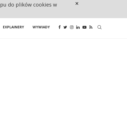
×
ępu do plików cookies w
CO TRZECIĄ ZŁOTÓWKĘ Z EMER
EXPLAINERY
WYWIADY