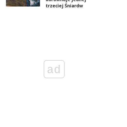
trzeciej Śniardw
ad