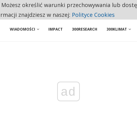
. Możesz określić warunki przechowywania lub dost
 PRZEMYSŁ. NA LIŚCIE SĄ DWA PODMIOTY Z POLSKI
ormacji znajdziesz w naszej:
Polityce Cookies
WIADOMOŚCI
IMPACT
300RESEARCH
300KLIMAT
ad