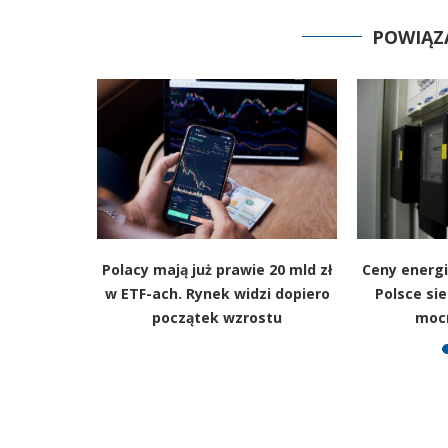
POWIĄZ
erzają w
Polacy mają już prawie 20 mld zł
Ceny energi
a liście są
w ETF-ach. Rynek widzi dopiero
Polsce sie
olski
początek wzrostu
moc