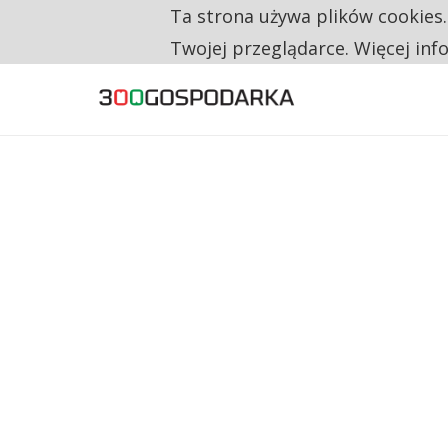
Ta strona używa plików cookies
TYLKO U NAS
RESTRYKCJE CHIN UDERZAJĄ W EUROPEJSKI
Twojej przeglądarce. Więcej inf