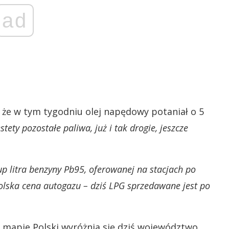
ad
 że w tym tygodniu olej napędowy potaniał o 5
stety pozostałe paliwa, już i tak drogie, jeszcze
up litra benzyny Pb95, oferowanej na stacjach po
polska cena autogazu – dziś LPG sprzedawane jest po
j mapie Polski wyróżnia się dziś województwo