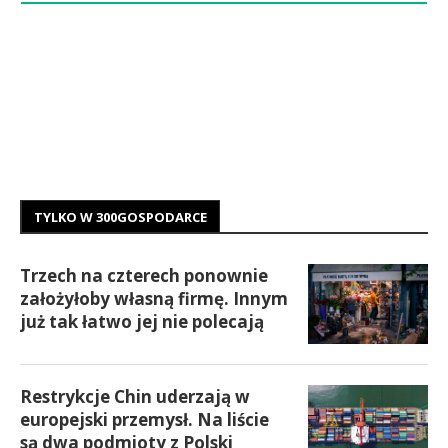
TYLKO W 300GOSPODARCE
Trzech na czterech ponownie
założyłoby własną firmę. Innym
już tak łatwo jej nie polecają
Restrykcje Chin uderzają w
europejski przemysł. Na liście
są dwa podmioty z Polski