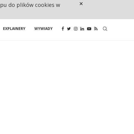
×
ępu do plików cookies w
GDY HAKER WYŁĄCZA SZPITAL, 
EXPLAINERY
WYWIADY