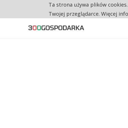
Ta strona używa plików cookies
TYLKO U NAS
KANDYDAT CZEKA, MENEDŻER NIE MA CZAS
Twojej przeglądarce. Więcej inf