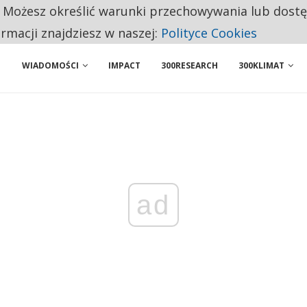
. Możesz określić warunki przechowywania lub dost
U. REKRUTACJA ROZBIJA SIĘ O BRAK KONKRETÓW
ormacji znajdziesz w naszej:
Polityce Cookies
WIADOMOŚCI
IMPACT
300RESEARCH
300KLIMAT
ad