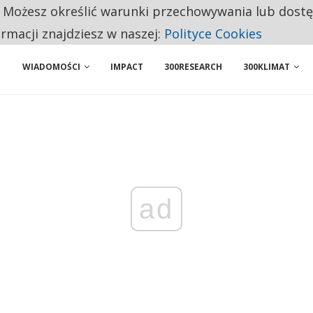
. Możesz określić warunki przechowywania lub dost
NIORZY PRZEZNACZAJĄ NA PODSTAWOWE ZAKUPY
ormacji znajdziesz w naszej:
Polityce Cookies
WIADOMOŚCI
IMPACT
300RESEARCH
300KLIMAT
ad