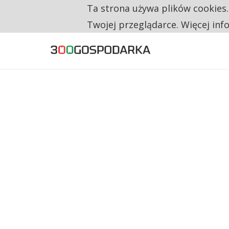
Ta strona używa plików cookies
TYLKO U NAS
CO TRZECIĄ ZŁOTÓWKĘ Z EMERYTURY SE
Twojej przeglądarce. Więcej inf