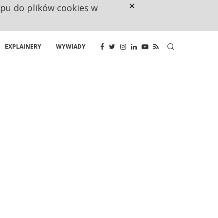
×
ępu do plików cookies w
NA JEDEN WAKAT PRZYPADAJĄ 
EXPLAINERY
WYWIADY