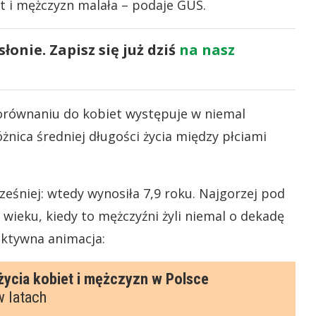
t i mężczyzn malała – podaje GUS.
onie. Zapisz się już dziś
na nasz
równaniu do kobiet występuje w niemal
nica średniej długości życia między płciami
wcześniej: wtedy wynosiła 7,9 roku. Najgorzej pod
wieku, kiedy to mężczyźni żyli niemal o dekadę
aktywna animacja: