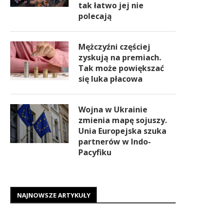
tak łatwo jej nie
polecają
Mężczyźni częściej
zyskują na premiach.
Tak może powiększać
się luka płacowa
Wojna w Ukrainie
zmienia mapę sojuszy.
Unia Europejska szuka
partnerów w Indo-
Pacyfiku
NAJNOWSZE ARTYKUŁY