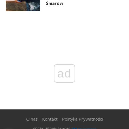
Śniardw
ad
O nas
Kontakt
Polityka Prywatności
@2020 - All Right Reserved.
300gospodarka.pl