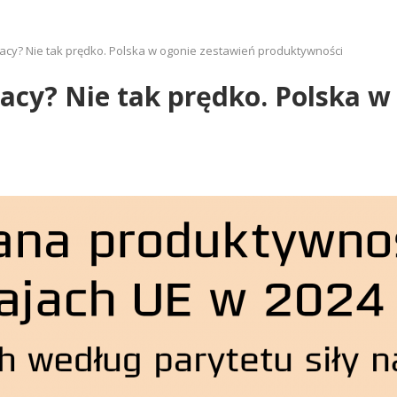
acy? Nie tak prędko. Polska w ogonie zestawień produktywności
acy? Nie tak prędko. Polska w