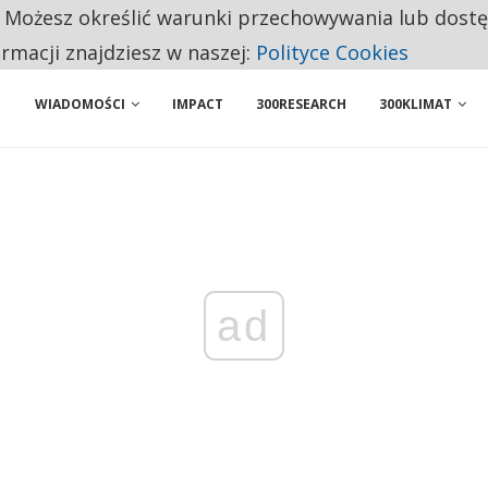
. Możesz określić warunki przechowywania lub dost
NIORZY PRZEZNACZAJĄ NA PODSTAWOWE ZAKUPY
ormacji znajdziesz w naszej:
Polityce Cookies
WIADOMOŚCI
IMPACT
300RESEARCH
300KLIMAT
ad