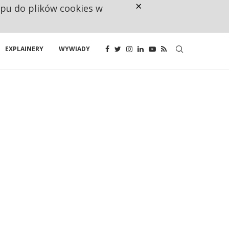
×
ępu do plików cookies w
NA JEDEN WAKAT PRZYPADAJĄ 
EXPLAINERY
WYWIADY