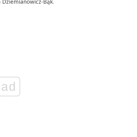
a Dziemianowicz-Bąk.
ad