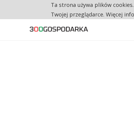
Ta strona używa plików cookies
TYLKO U NAS
CO TRZECIĄ ZŁOTÓWKĘ Z EMERYTURY SE
Twojej przeglądarce. Więcej inf