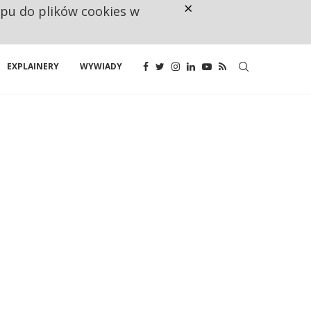
×
ępu do plików cookies w
160 ZNAKÓW TO ZA MAŁO. FUND
EXPLAINERY
WYWIADY