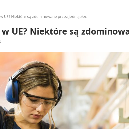
 w UE? Niektóre są zdominowane przez jedną płeć
 w UE? Niektóre są zdominowa
3