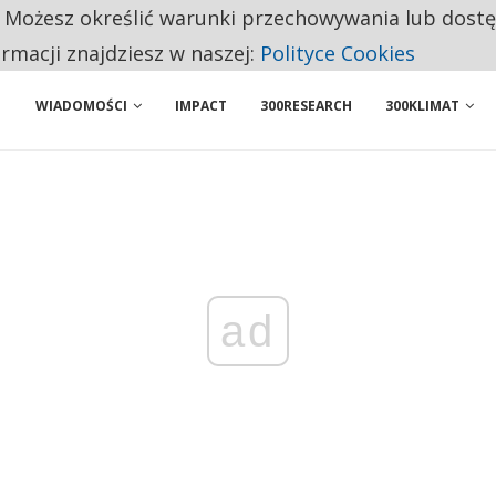
. Możesz określić warunki przechowywania lub dost
ENIA. WIELU KANDYDATÓW NIE ROZPOCZYNA PRACY
ormacji znajdziesz w naszej:
Polityce Cookies
WIADOMOŚCI
IMPACT
300RESEARCH
300KLIMAT
ad