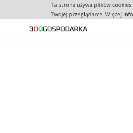
Ta strona używa plików cookies
TYLKO U NAS
NA JEDEN WAKAT PRZYPADAJĄ 62 ZGŁOSZ
Twojej przeglądarce. Więcej inf