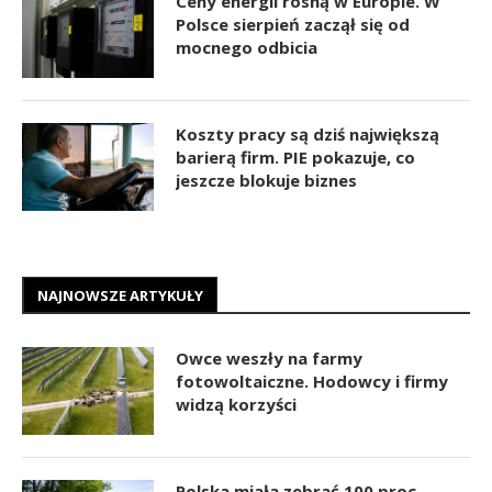
Ceny energii rosną w Europie. W
Polsce sierpień zaczął się od
mocnego odbicia
Koszty pracy są dziś największą
barierą firm. PIE pokazuje, co
jeszcze blokuje biznes
NAJNOWSZE ARTYKUŁY
Owce weszły na farmy
fotowoltaiczne. Hodowcy i firmy
widzą korzyści
Polska miała zebrać 100 proc.