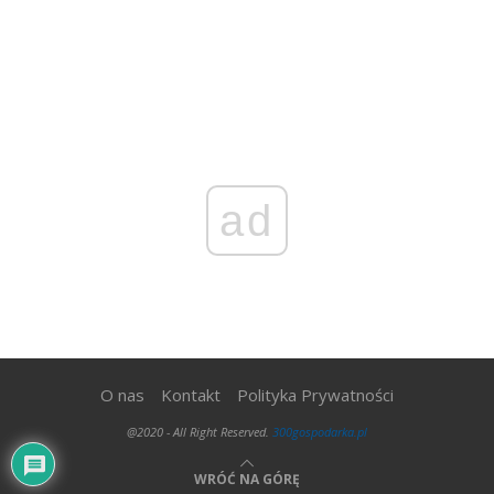
ad
O nas
Kontakt
Polityka Prywatności
@2020 - All Right Reserved.
300gospodarka.pl
WRÓĆ NA GÓRĘ