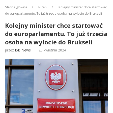
Strona główna
NEWS
Kolejny minister chce startować
do europarlamentu. To już trzecia osoba na wylocie do Brukseli
Kolejny minister chce startować
do europarlamentu. To już trzecia
osoba na wylocie do Brukseli
przez
ISB News
25 kwietnia 2024