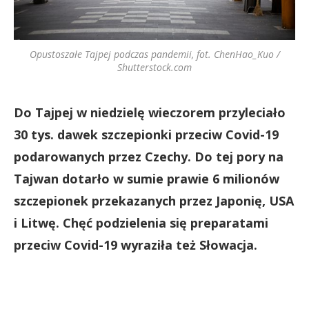
Opustoszałe Tajpej podczas pandemii, fot. ChenHao_Kuo /
Shutterstock.com
Do Tajpej w niedzielę wieczorem przyleciało
30 tys. dawek szczepionki przeciw Covid-19
podarowanych przez Czechy. Do tej pory na
Tajwan dotarło w sumie prawie 6 milionów
szczepionek przekazanych przez Japonię, USA
i Litwę. Chęć podzielenia się preparatami
przeciw Covid-19 wyraziła też Słowacja.