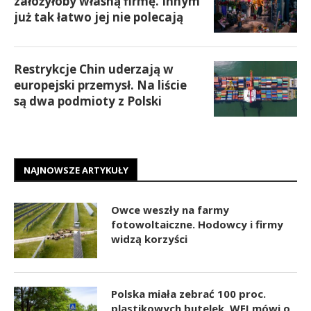
założyłoby własną firmę. Innym
już tak łatwo jej nie polecają
Restrykcje Chin uderzają w
europejski przemysł. Na liście
są dwa podmioty z Polski
NAJNOWSZE ARTYKUŁY
Owce weszły na farmy
fotowoltaiczne. Hodowcy i firmy
widzą korzyści
Polska miała zebrać 100 proc.
plastikowych butelek. WEI mówi o