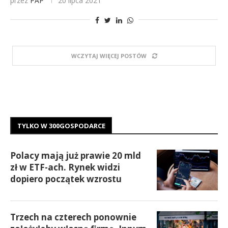
przez
PAP
20 lipca 2021
WCZYTAJ WIĘCEJ POSTÓW
TYLKO W 300GOSPODARCE
Polacy mają już prawie 20 mld
zł w ETF-ach. Rynek widzi
dopiero początek wzrostu
Trzech na czterech ponownie