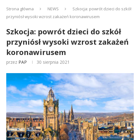
Strona główna
NEWS
Szkocja: powrót dzieci do szkół
przyniósł wysoki wzrost zakażeń koronawirusem
Szkocja: powrót dzieci do szkół
przyniósł wysoki wzrost zakażeń
koronawirusem
przez
PAP
30 sierpnia 2021