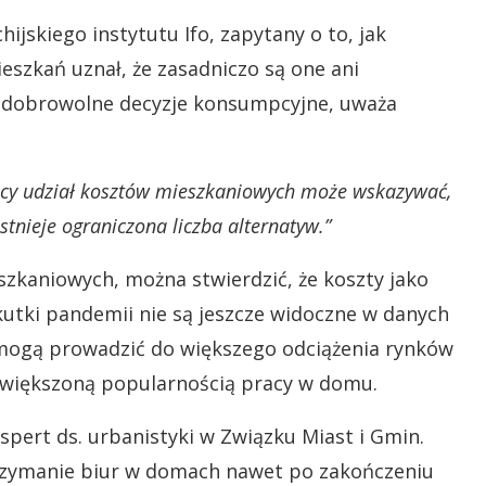
jskiego instytutu Ifo, zapytany o to, jak
szkań uznał, że zasadniczo są one ani
u dobrowolne decyzje konsumpcyjne, uważa
ący udział kosztów mieszkaniowych może wskazywać,
istnieje ograniczona liczba alternatyw.”
zkaniowych, można stwierdzić, że koszty jako
utki pandemii nie są jeszcze widoczne w danych
 mogą prowadzić do większego odciążenia rynków
 zwiększoną popularnością pracy w domu.
kspert ds. urbanistyki w Związku Miast i Gmin.
utrzymanie biur w domach nawet po zakończeniu