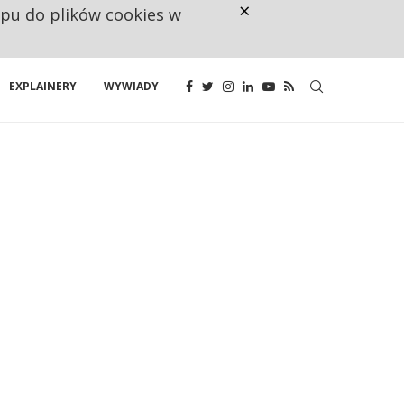
×
ępu do plików cookies w
NA JEDEN WAKAT PRZYPADAJĄ 
EXPLAINERY
WYWIADY