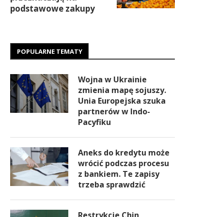
podstawowe zakupy
POPULARNE TEMATY
Wojna w Ukrainie
zmienia mapę sojuszy.
Unia Europejska szuka
partnerów w Indo-
Pacyfiku
Aneks do kredytu może
wrócić podczas procesu
z bankiem. Te zapisy
trzeba sprawdzić
Restrykcje Chin