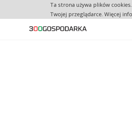
Ta strona używa plików cookies
TYLKO U NAS
CO TRZECIĄ ZŁOTÓWKĘ Z EMERYTURY SE
Twojej przeglądarce. Więcej inf