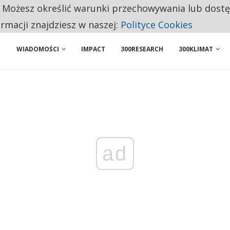
. Możesz określić warunki przechowywania lub dost
NIORZY PRZEZNACZAJĄ NA PODSTAWOWE ZAKUPY
ormacji znajdziesz w naszej:
Polityce Cookies
WIADOMOŚCI
IMPACT
300RESEARCH
300KLIMAT
ad