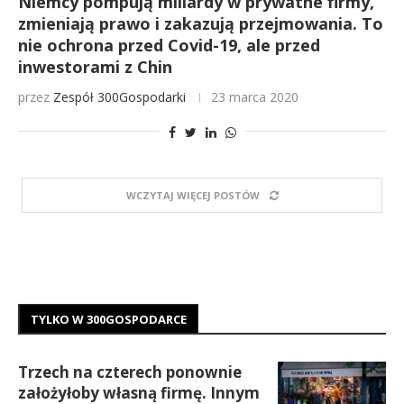
Niemcy pompują miliardy w prywatne firmy,
zmieniają prawo i zakazują przejmowania. To
nie ochrona przed Covid-19, ale przed
inwestorami z Chin
przez
Zespół 300Gospodarki
23 marca 2020
WCZYTAJ WIĘCEJ POSTÓW
TYLKO W 300GOSPODARCE
Trzech na czterech ponownie
założyłoby własną firmę. Innym