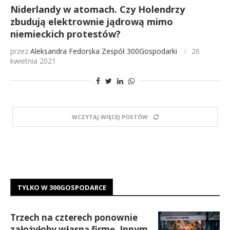
Niderlandy w atomach. Czy Holendrzy
zbudują elektrownie jądrową mimo
niemieckich protestów?
przez
Aleksandra Fedorska
Zespół 300Gospodarki
26
kwietnia 2021
WCZYTAJ WIĘCEJ POSTÓW
TYLKO W 300GOSPODARCE
Trzech na czterech ponownie
założyłoby własną firmę. Innym