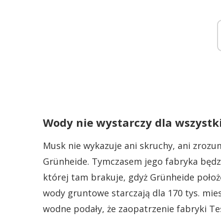
Wody nie wystarczy dla wszystk
Musk nie wykazuje ani skruchy, ani zroz
Grünheide. Tymczasem jego fabryka będzi
której tam brakuje, gdyż Grünheide poło
wody gruntowe starczają dla 170 tys. mie
wodne podały, że zaopatrzenie fabryki Tes