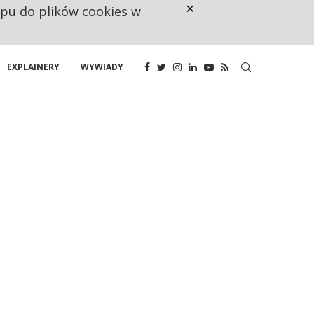
×
ępu do plików cookies w
CO TRZECIĄ ZŁOTÓWKĘ Z EMER
EXPLAINERY
WYWIADY