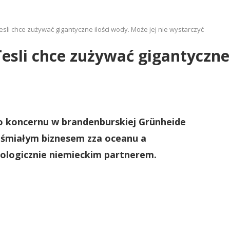
sli chce zużywać gigantyczne ilości wody. Może jej nie wystarczyć
esli chce zużywać gigantyczne 
o koncernu w brandenburskiej Grünheide
 śmiałym biznesem zza oceanu a
kologicznie niemieckim partnerem.