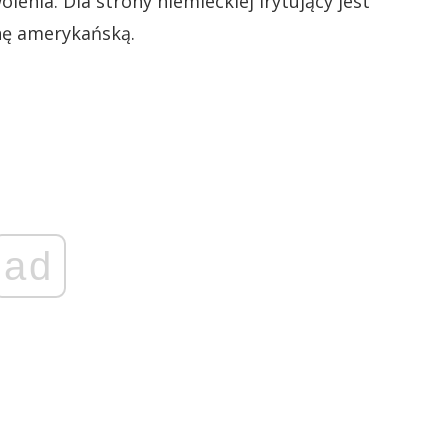
lenia. Dla strony niemieckiej irytujący jest
nę amerykańską.
ad