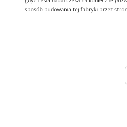
gdyż Tesla nadal czeka na konieczne pozwo
sposób budowania tej fabryki przez stro