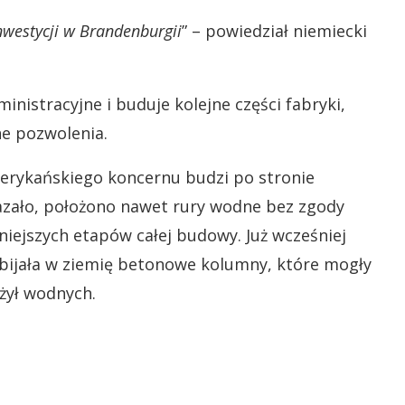
nwestycji w Brandenburgii
” – powiedział niemiecki
nistracyjne i buduje kolejne części fabryki,
ne pozwolenia.
erykańskiego koncernu budzi po stronie
kazało, położono nawet rury wodne bez zgody
dniejszych etapów całej budowy. Już wcześniej
wbijała w ziemię betonowe kolumny, które mogły
żył wodnych.