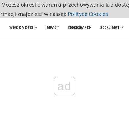
. Możesz określić warunki przechowywania lub dost
 PRZEMYSŁ. NA LIŚCIE SĄ DWA PODMIOTY Z POLSKI
ormacji znajdziesz w naszej:
Polityce Cookies
WIADOMOŚCI
IMPACT
300RESEARCH
300KLIMAT
ad