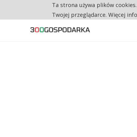
Ta strona używa plików cookies
TYLKO U NAS
RESTRYKCJE CHIN UDERZAJĄ W EUROPEJSKI
Twojej przeglądarce. Więcej inf