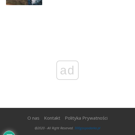
ad
O nas
Kontakt
Polityka Prywatności
@2020 - All Right Reserved.
300gospodarka.pl