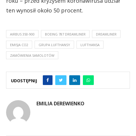
roku – przed kryzysem koronawirusa udział
ten wynosił około 50 procent.
AIRBUS 350-900
BOEING 787 DREAMLINER
DREAMLINER
EMISJA CO2
GRUPA LUFTHANSY
LUFTHANSA
ZAMÓWIENIA SAMOLOTÓW
UDOSTĘPNIJ
EMILIA DEREWIENKO