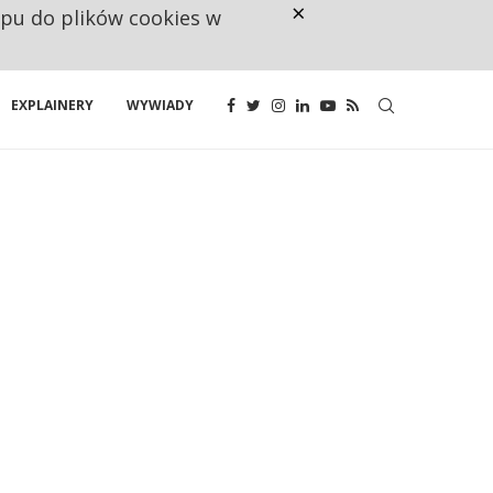
×
ępu do plików cookies w
NA JEDEN WAKAT PRZYPADAJĄ 
EXPLAINERY
WYWIADY