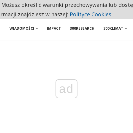
. Możesz określić warunki przechowywania lub dost
NIORZY PRZEZNACZAJĄ NA PODSTAWOWE ZAKUPY
ormacji znajdziesz w naszej:
Polityce Cookies
WIADOMOŚCI
IMPACT
300RESEARCH
300KLIMAT
ad