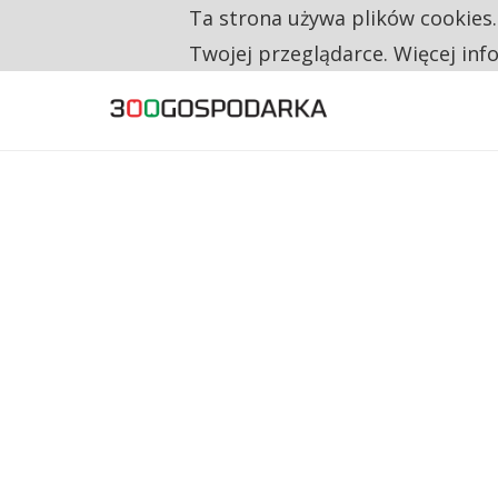
Ta strona używa plików cookies
TYLKO U NAS
CO TRZECIĄ ZŁOTÓWKĘ Z EMERYTURY SE
Twojej przeglądarce. Więcej inf