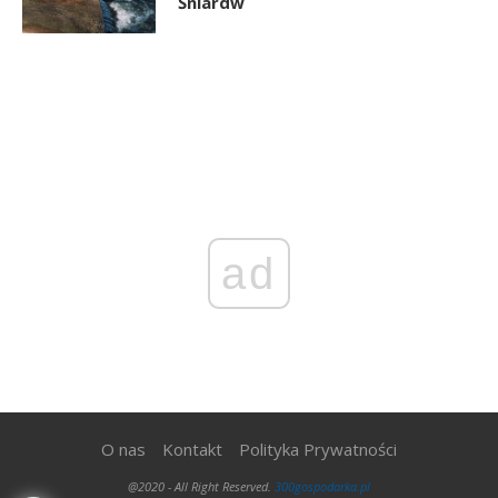
Śniardw
ad
O nas
Kontakt
Polityka Prywatności
@2020 - All Right Reserved.
300gospodarka.pl