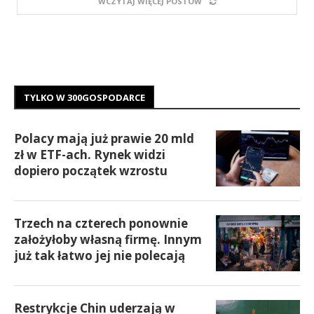
WCZYTAJ WIĘCEJ POSTÓW
TYLKO W 300GOSPODARCE
Polacy mają już prawie 20 mld
zł w ETF-ach. Rynek widzi
dopiero początek wzrostu
Trzech na czterech ponownie
założyłoby własną firmę. Innym
już tak łatwo jej nie polecają
Restrykcje Chin uderzają w