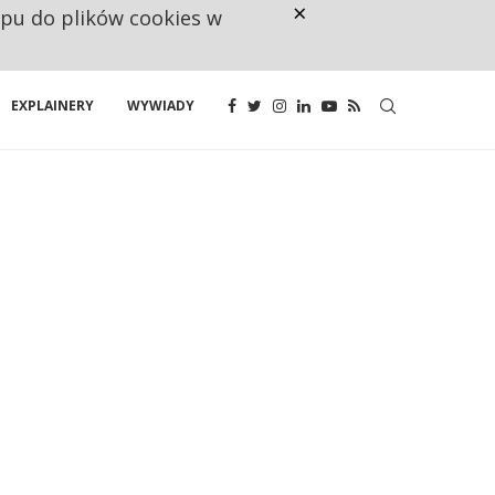
×
ępu do plików cookies w
CO TRZECIĄ ZŁOTÓWKĘ Z EMER
EXPLAINERY
WYWIADY