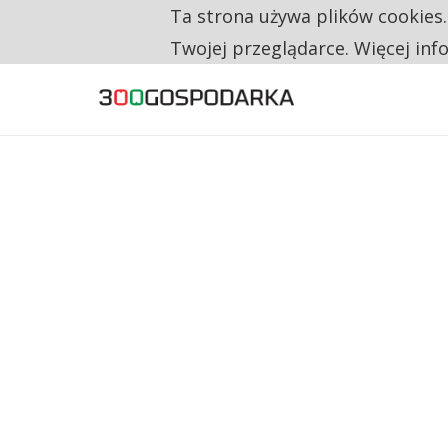
Ta strona używa plików cookies
TYLKO U NAS
RESTRYKCJE CHIN UDERZAJĄ W EUROPEJSKI
Twojej przeglądarce. Więcej inf