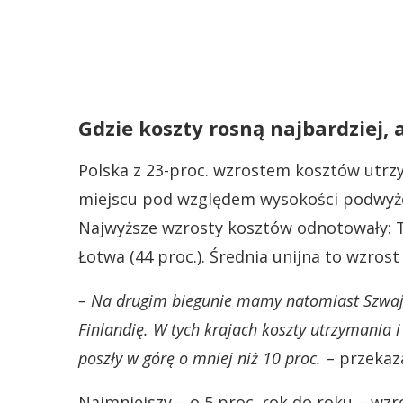
Gdzie koszty rosną najbardziej, 
Polska z 23-proc. wzrostem kosztów utrz
miejscu pod względem wysokości podwyże
Najwyższe wzrosty kosztów odnotowały: Turc
Łotwa (44 proc.). Średnia unijna to wzrost
– Na drugim biegunie mamy natomiast Szwajca
Finlandię. W tych krajach koszty utrzymania 
poszły w górę o mniej niż 10 proc.
– przekaza
Najmniejszy – o 5 proc. rok do roku – w