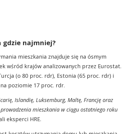
a gdzie najmniej?
ymania mieszkania znajduje się na ósmym
k wśród krajów analizowanych przez Eurostat.
ja (o 80 proc. rdr), Estonia (65 proc. rdr) i
 na poziomie 17 proc. rdr.
rię, Islandię, Luksemburg, Maltę, Francję oraz
i prowadzenia mieszkania w ciągu ostatniego roku
li eksperci HRE.
zrost kosztów utrzymania domu lub mieszkania