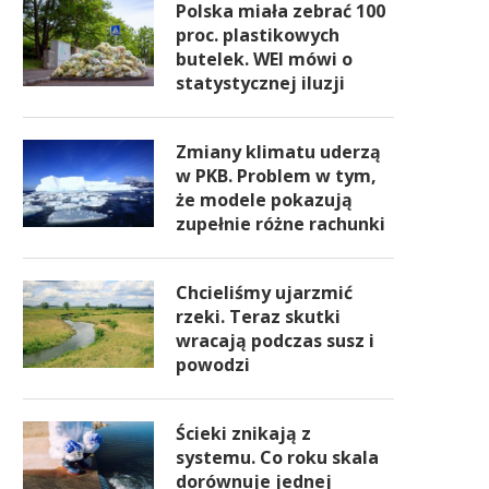
Polska miała zebrać 100
proc. plastikowych
butelek. WEI mówi o
statystycznej iluzji
Zmiany klimatu uderzą
w PKB. Problem w tym,
że modele pokazują
zupełnie różne rachunki
Chcieliśmy ujarzmić
rzeki. Teraz skutki
wracają podczas susz i
powodzi
Ścieki znikają z
systemu. Co roku skala
dorównuje jednej