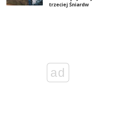
trzeciej Śniardw
ad