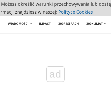
. Możesz określić warunki przechowywania lub dost
 PRZEMYSŁ. NA LIŚCIE SĄ DWA PODMIOTY Z POLSKI
ormacji znajdziesz w naszej:
Polityce Cookies
WIADOMOŚCI
IMPACT
300RESEARCH
300KLIMAT
ad