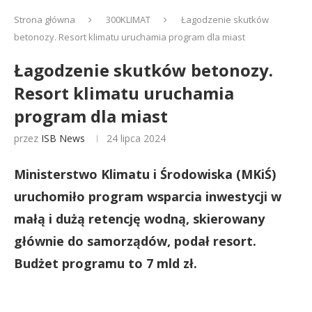
Strona główna
300KLIMAT
Łagodzenie skutków
betonozy. Resort klimatu uruchamia program dla miast
Łagodzenie skutków betonozy.
Resort klimatu uruchamia
program dla miast
przez
ISB News
24 lipca 2024
Ministerstwo Klimatu i Środowiska (MKiŚ)
uruchomiło program wsparcia inwestycji w
małą i dużą retencję wodną, skierowany
głównie do samorządów, podał resort.
Budżet programu to 7 mld zł.