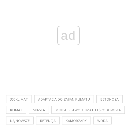
ad
300KLIMAT
ADAPTACJA DO ZMIAN KLIMATU
BETONOZA
KLIMAT
MIASTA
MINISTERSTWO KLIMATU I ŚRODOWISKA
NAJNOWSZE
RETENCJA
SAMORZĄDY
WODA