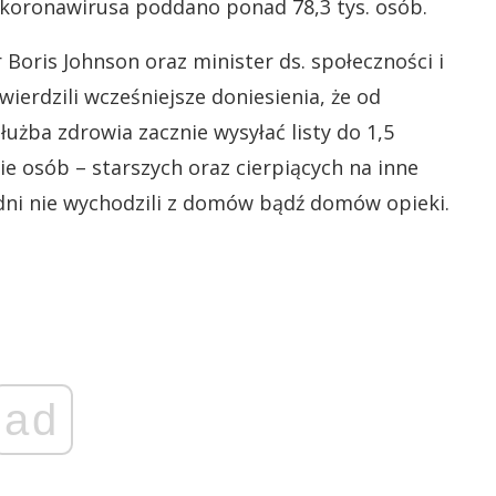
koronawirusa poddano ponad 78,3 tys. osób.
 Boris Johnson oraz minister ds. społeczności i
ierdzili wcześniejsze doniesienia, że od
użba zdrowia zacznie wysyłać listy do 1,5
e osób – starszych oraz cierpiących na inne
odni nie wychodzili z domów bądź domów opieki.
ad