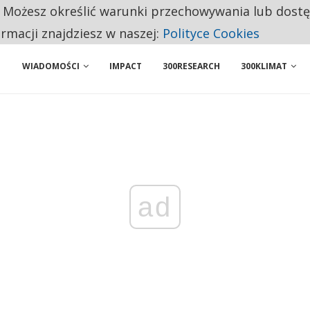
. Możesz określić warunki przechowywania lub dost
NIORZY PRZEZNACZAJĄ NA PODSTAWOWE ZAKUPY
ormacji znajdziesz w naszej:
Polityce Cookies
WIADOMOŚCI
IMPACT
300RESEARCH
300KLIMAT
ad