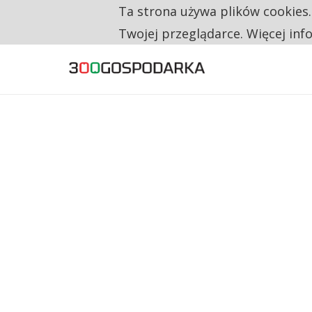
Ta strona używa plików cookies
TYLKO U NAS
CO TRZECIĄ ZŁOTÓWKĘ Z EMERYTURY SE
Twojej przeglądarce. Więcej inf