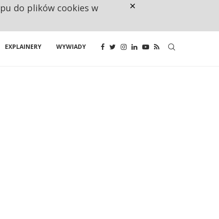
×
ępu do plików cookies w
NA JEDEN WAKAT PRZYPADAJĄ 
EXPLAINERY
WYWIADY