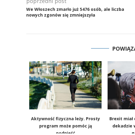
poprzedni post
We Włoszech zmarło już 5476 osób, ale liczba
nowych zgonów się zmniejszyła
POWIĄZ
a Morzu
Aktywność fizyczna leży. Prosty
Brexit miał
 Trump:
program może pomóc ją
dekadzie 
atraków”
podnieść
g