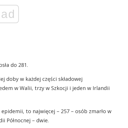
ad
sła do 281.
ej doby w każdej części składowej
dem w Walii, trzy w Szkocji i jeden w Irlandii
s epidemii, to najwięcej – 257 – osób zmarło w
ndii Północnej – dwie.