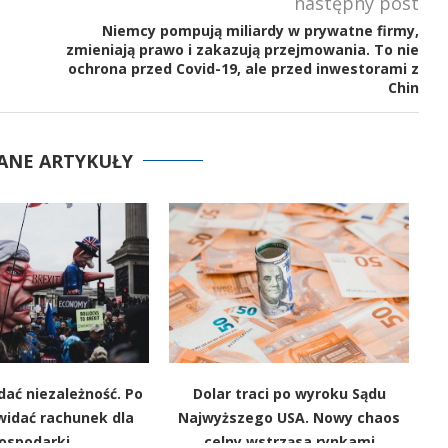
następny post
Niemcy pompują miliardy w prywatne firmy,
zmieniają prawo i zakazują przejmowania. To nie
ochrona przed Covid-19, ale przed inwestorami z
Chin
ANE ARTYKUŁY
 dać niezależność. Po
Dolar traci po wyroku Sądu
1
widać rachunek dla
Najwyższego USA. Nowy chaos
Ol
ospodarki
celny wstrząsa rynkami