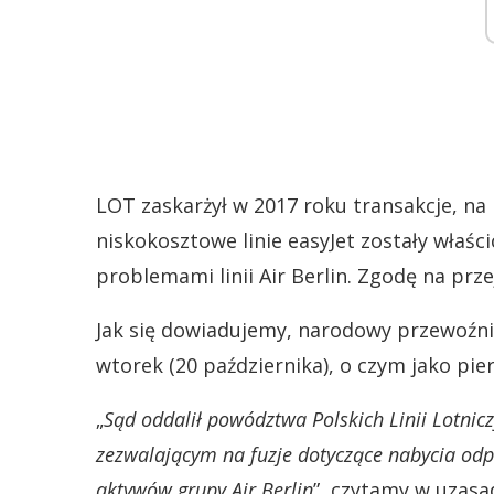
LOT zaskarżył w 2017 roku transakcje, na
niskokosztowe linie easyJet zostały właści
problemami linii Air Berlin. Zgodę na pr
Jak się dowiadujemy, narodowy przewoźnik
wtorek (20 października), o czym jako pier
„
Sąd oddalił powództwa Polskich Linii Lotnic
zezwalającym na fuzje dotyczące nabycia odpo
aktywów grupy Air Berlin
”, czytamy w uzasa