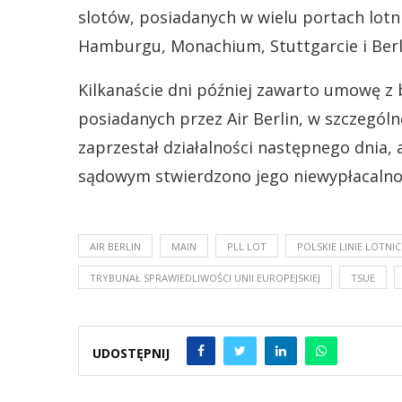
slotów, posiadanych w wielu portach lotn
Hamburgu, Monachium, Stuttgarcie i Berli
Kilkanaście dni później zawarto umowę z 
posiadanych przez Air Berlin, w szczególno
zaprzestał działalności następnego dnia, 
sądowym stwierdzono jego niewypłacalno
AIR BERLIN
MAIN
PLL LOT
POLSKIE LINIE LOTNI
TRYBUNAŁ SPRAWIEDLIWOŚCI UNII EUROPEJSKIEJ
TSUE
UDOSTĘPNIJ