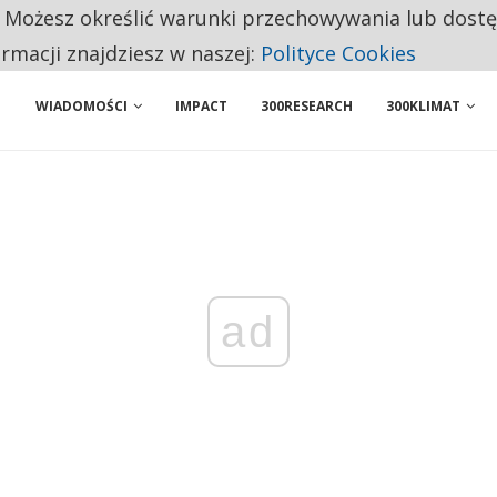
. Możesz określić warunki przechowywania lub dost
 PRZEMYSŁ. NA LIŚCIE SĄ DWA PODMIOTY Z POLSKI
ormacji znajdziesz w naszej:
Polityce Cookies
WIADOMOŚCI
IMPACT
300RESEARCH
300KLIMAT
ad