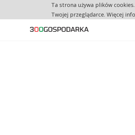
Ta strona używa plików cookies
TYLKO U NAS
RESTRYKCJE CHIN UDERZAJĄ W EUROPEJSKI
Twojej przeglądarce. Więcej inf