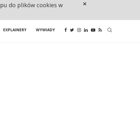
×
ępu do plików cookies w
CO TRZECIĄ ZŁOTÓWKĘ Z EMER
EXPLAINERY
WYWIADY