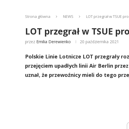
Strona główna
NEWS
LOT przegrał w TSUE proc
LOT przegrał w TSUE proc
przez
Emilia Derewienko
20 października 2021
Polskie Linie Lotnicze LOT przegrały ro
przejęciem upadłych linii Air Berlin prz
uznał, że przewoźnicy mieli do tego prz