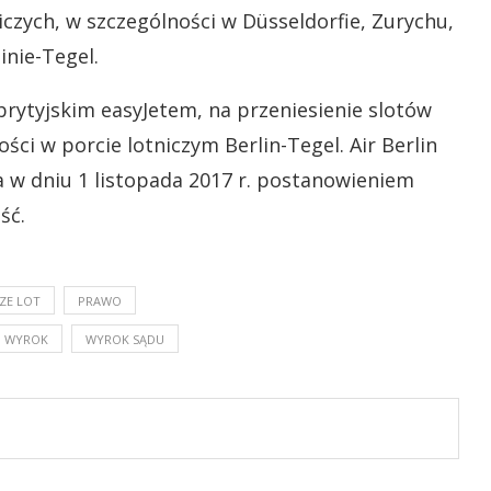
iczych, w szczególności w Düsseldorfie, Zurychu,
nie-Tegel.
brytyjskim easyJetem, na przeniesienie slotów
ści w porcie lotniczym Berlin-Tegel. Air Berlin
a w dniu 1 listopada 2017 r. postanowieniem
ść.
CZE LOT
PRAWO
WYROK
WYROK SĄDU