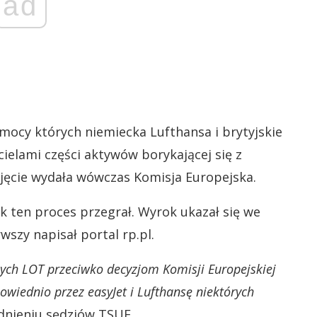
ad
 mocy których niemiecka Lufthansa i brytyjskie
cielami części aktywów borykającej się z
zejęcie wydała wówczas Komisja Europejska.
 ten proces przegrał. Wyrok ukazał się we
wszy napisał portal rp.pl.
zych LOT przeciwko decyzjom Komisji Europejskiej
wiednio przez easyJet i Lufthansę niektórych
dnieniu sędziów TSUE.