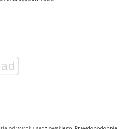
ad
 się od wyroku sędziowskiego. Prawdopodobnie