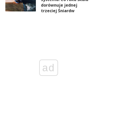
dorównuje jednej
trzeciej Śniardw
ad