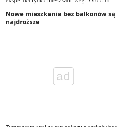
ekspertka rynku mieszkaniowego Otodom.
Nowe mieszkania bez balkonów są
najdroższe
ad
Tymczasem analiza cen pokazuje zaskakującą