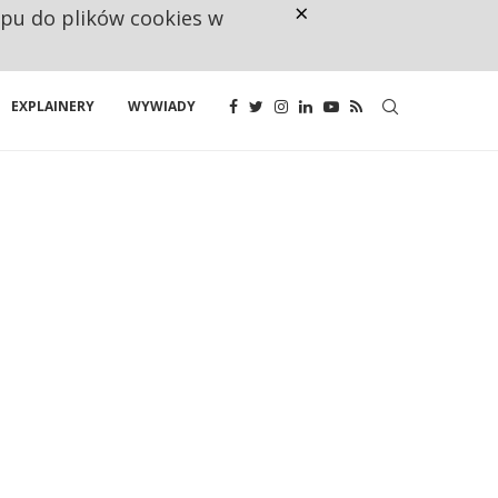
×
ępu do plików cookies w
NA JEDEN WAKAT PRZYPADAJĄ 
EXPLAINERY
WYWIADY