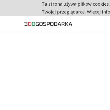
Ta strona używa plików cookies
TYLKO U NAS
CO TRZECIĄ ZŁOTÓWKĘ Z EMERYTURY SE
Twojej przeglądarce. Więcej inf