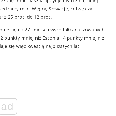
dekadę temu nasz kraj był jednym z najmniej
zedzamy m.in. Węgry, Słowację, Łotwę czy
ł z 25 proc. do 12 proc.
duje się na 27. miejscu wśród 40 analizowanych
2 punkty mniej niż Estonia i 4 punkty mniej niż
je się więc kwestią najbliższych lat.
ad