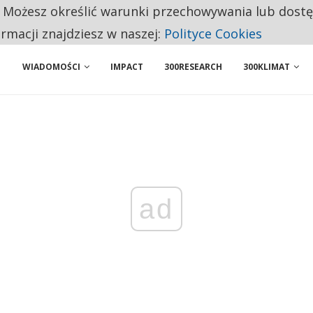
. Możesz określić warunki przechowywania lub dost
NIORZY PRZEZNACZAJĄ NA PODSTAWOWE ZAKUPY
ormacji znajdziesz w naszej:
Polityce Cookies
WIADOMOŚCI
IMPACT
300RESEARCH
300KLIMAT
ad