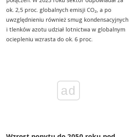
połączeń. W 2023 roku sektor odpowiadał za
ok. 2,5 proc. globalnych emisji CO₂, a po
uwzględnieniu również smug kondensacyjnych
i tlenków azotu udział lotnictwa w globalnym
ociepleniu wzrasta do ok. 6 proc.
ad
Wzrost popytu do 2050 roku pod