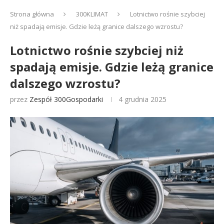
Strona główna
300KLIMAT
Lotnictwo rośnie szybciej
niż spadają emisje. Gdzie leżą granice dalszego wzrostu?
Lotnictwo rośnie szybciej niż
spadają emisje. Gdzie leżą granice
dalszego wzrostu?
przez
Zespół 300Gospodarki
4 grudnia 2025