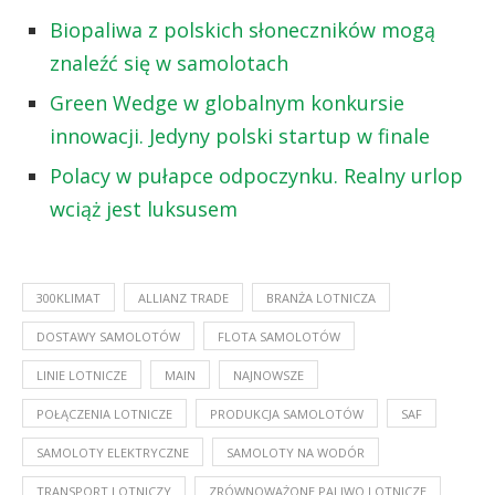
Biopaliwa z polskich słoneczników mogą
znaleźć się w samolotach
Green Wedge w globalnym konkursie
innowacji. Jedyny polski startup w finale
Polacy w pułapce odpoczynku. Realny urlop
wciąż jest luksusem
300KLIMAT
ALLIANZ TRADE
BRANŻA LOTNICZA
DOSTAWY SAMOLOTÓW
FLOTA SAMOLOTÓW
LINIE LOTNICZE
MAIN
NAJNOWSZE
POŁĄCZENIA LOTNICZE
PRODUKCJA SAMOLOTÓW
SAF
SAMOLOTY ELEKTRYCZNE
SAMOLOTY NA WODÓR
TRANSPORT LOTNICZY
ZRÓWNOWAŻONE PALIWO LOTNICZE