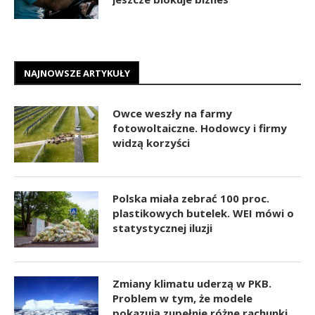
NAJNOWSZE ARTYKUŁY
Owce weszły na farmy
fotowoltaiczne. Hodowcy i firmy
widzą korzyści
Polska miała zebrać 100 proc.
plastikowych butelek. WEI mówi o
statystycznej iluzji
Zmiany klimatu uderzą w PKB.
Problem w tym, że modele
pokazują zupełnie różne rachunki