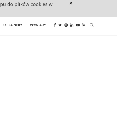
×
ępu do plików cookies w
CO TRZECIĄ ZŁOTÓWKĘ Z EMER
EXPLAINERY
WYWIADY