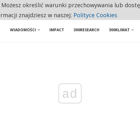
BY WŁASNĄ FIRMĘ. INNYM JUŻ TAK ŁATWO JEJ NIE POLECAJĄ
. Możesz określić warunki przechowywania lub dost
 PRZEMYSŁ. NA LIŚCIE SĄ DWA PODMIOTY Z POLSKI
ormacji znajdziesz w naszej:
Polityce Cookies
WIADOMOŚCI
IMPACT
300RESEARCH
300KLIMAT
ad