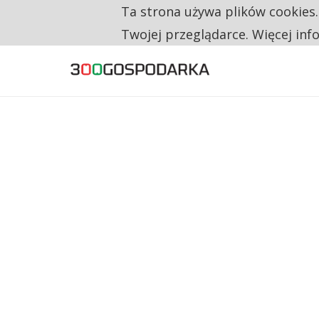
TRZECH NA CZTERECH PONOWNIE ZAŁOŻYŁO
Ta strona używa plików cookies
TYLKO U NAS
RESTRYKCJE CHIN UDERZAJĄ W EUROPEJSKI
Twojej przeglądarce. Więcej inf