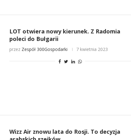
LOT otwiera nowy kierunek. Z Radomia
poleci do Bułgarii
przez
Zespół 300Gospodarki
7 kwietnia 2023
Wizz Air znowu lata do Rosji. To decyzja
arabskich szejków