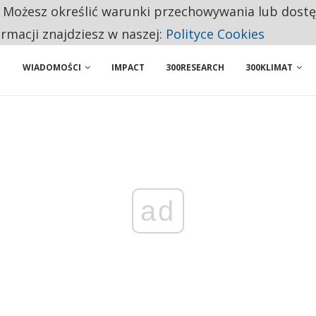
. Możesz określić warunki przechowywania lub dost
NIORZY PRZEZNACZAJĄ NA PODSTAWOWE ZAKUPY
ormacji znajdziesz w naszej:
Polityce Cookies
WIADOMOŚCI
IMPACT
300RESEARCH
300KLIMAT
ad