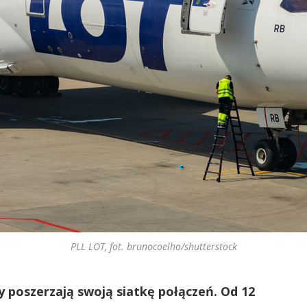
PLL LOT, fot. brunocoelho/shutterstock
ny poszerzają swoją siatkę połączeń. Od 12