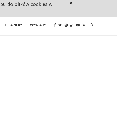
×
ępu do plików cookies w
NA JEDEN WAKAT PRZYPADAJĄ 
EXPLAINERY
WYWIADY