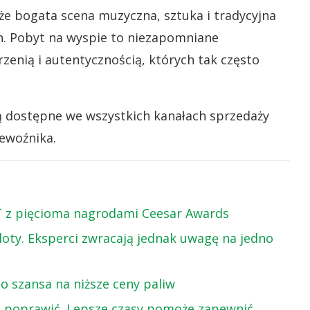
akże bogata scena muzyczna, sztuka i tradycyjna
h. Pobyt na wyspie to niezapomniane
rzenią i autentycznością, których tak często
są dostępne we wszystkich kanałach sprzedaży
ewoźnika.
T z pięcioma nagrodami Ceesar Awards
oty. Eksperci zwracają jednak uwagę na jedno
o szansa na niższe ceny paliw
ę poprawić. Lepsze czasy pomoże zapewnić