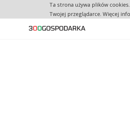
Ta strona używa plików cookies
TYLKO U NAS
CO TRZECIĄ ZŁOTÓWKĘ Z EMERYTURY SE
Twojej przeglądarce. Więcej inf