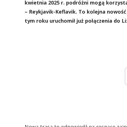
kwietnia 2025 r. podróżni mogą korzyst
– Reykjavik-Keflavik. To kolejna nowoś
tym roku uruchomił już połączenia do Li
Nowa trasa to odpowiedź na rosnące zain