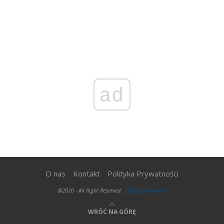
ad
O nas
Kontakt
Polityka Prywatności
@2020 - All Right Reserved.
300gospodarka.pl
WRÓĆ NA GÓRĘ