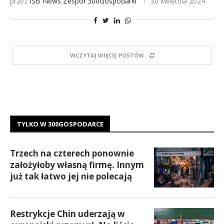
przez
ISB News
Zespół 300Gospodarki
30 kwietnia 2024
WCZYTAJ WIĘCEJ POSTÓW
TYLKO W 300GOSPODARCE
Trzech na czterech ponownie
założyłoby własną firmę. Innym
już tak łatwo jej nie polecają
Restrykcje Chin uderzają w