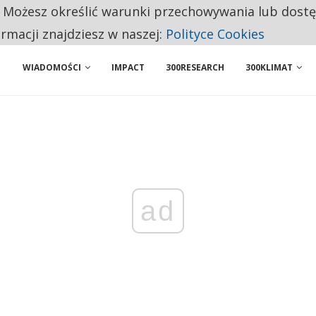
. Możesz określić warunki przechowywania lub dost
 PRZEMYSŁ. NA LIŚCIE SĄ DWA PODMIOTY Z POLSKI
ormacji znajdziesz w naszej:
Polityce Cookies
WIADOMOŚCI
IMPACT
300RESEARCH
300KLIMAT
ad