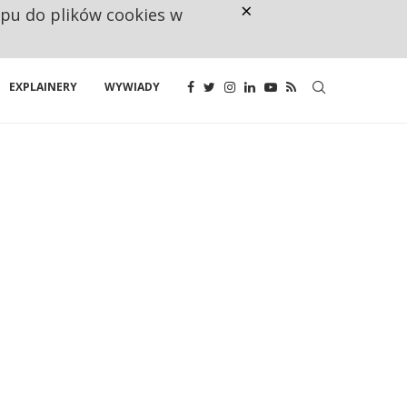
×
ępu do plików cookies w
CO TRZECIĄ ZŁOTÓWKĘ Z EMER
EXPLAINERY
WYWIADY