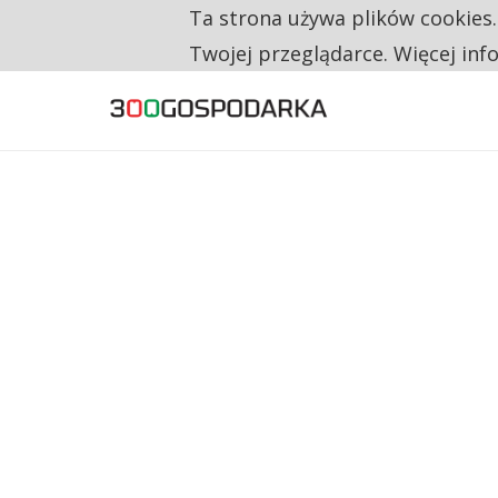
Ta strona używa plików cookies
TYLKO U NAS
RESTRYKCJE CHIN UDERZAJĄ W EUROPEJSKI
Twojej przeglądarce. Więcej inf