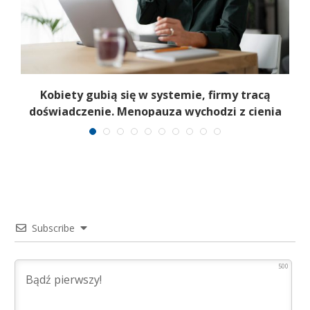
a
Kobiety gubią się w systemie, firmy tracą
6
doświadczenie. Menopauza wychodzi z cienia
Subscribe
500