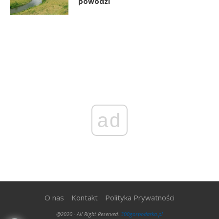
powodzi
ad
O nas
Kontakt
Polityka Prywatności
@2020 - All Right Reserved.
300gospodarka.pl