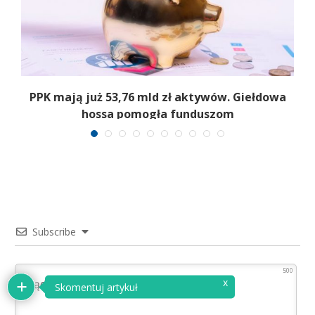
,
PPK mają już 53,76 mld zł aktywów. Giełdowa
hossa pomogła funduszom
Subscribe
500
x
Skomentuj artykuł