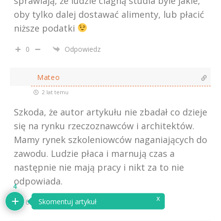
sprawiają, że ludzie ciagną studia byle jakie,
oby tylko dalej dostawać alimenty, lub płacić
niższe podatki
0
Odpowiedz
Mateo
2 lat temu
Szkoda, że autor artykułu nie zbadał co dzieje
się na rynku rzeczoznawców i architektów.
Mamy rynek szkoleniowców naganiających do
zawodu. Ludzie płaca i marnują czas a
następnie nie mają pracy i nikt za to nie
odpowiada.
4
x
Skomentuj artykuł
0
Odpowiedz