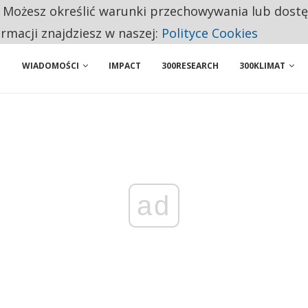
. Możesz określić warunki przechowywania lub dost
NIORZY PRZEZNACZAJĄ NA PODSTAWOWE ZAKUPY
ormacji znajdziesz w naszej:
Polityce Cookies
WIADOMOŚCI
IMPACT
300RESEARCH
300KLIMAT
ad