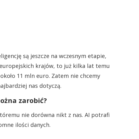
ligencję są jeszcze na wczesnym etapie,
uropejskich krajów, to już kilka lat temu
a około 11 mln euro. Zatem nie chcemy
ajbardziej nas dotyczą.
 można zarobić?
któremu nie dorówna nikt z nas. AI potrafi
omne ilości danych.