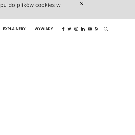
×
ępu do plików cookies w
NA JEDEN WAKAT PRZYPADAJĄ 
EXPLAINERY
WYWIADY