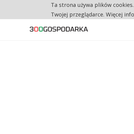
Ta strona używa plików cookies
TYLKO U NAS
CO TRZECIĄ ZŁOTÓWKĘ Z EMERYTURY SE
Twojej przeglądarce. Więcej inf