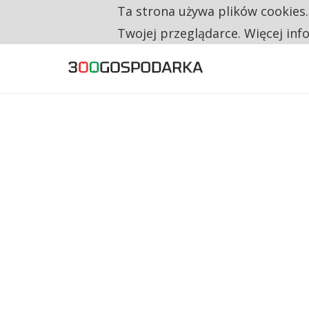
Ta strona używa plików cookies
TYLKO U NAS
CO TRZECIĄ ZŁOTÓWKĘ Z EMERYTURY SE
Twojej przeglądarce. Więcej inf