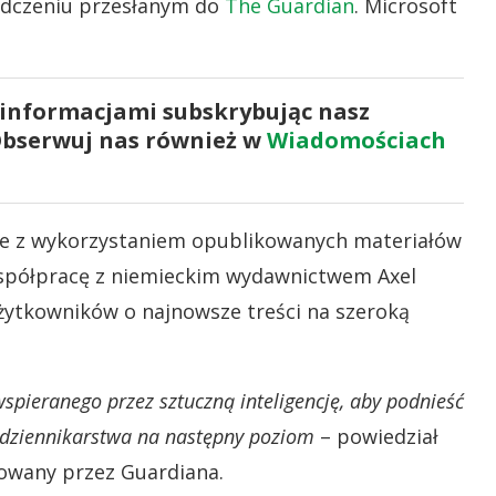
adczeniu przesłanym do
The Guardian
. Microsoft
 informacjami subskrybując nasz
Obserwuj nas również w
Wiadomościach
ane z wykorzystaniem opublikowanych materiałów
współpracę z niemieckim wydawnictwem Axel
żytkowników o najnowsze treści na szeroką
pieranego przez sztuczną inteligencję, aby podnieść
 dziennikarstwa na następny poziom
– powiedział
towany przez Guardiana.