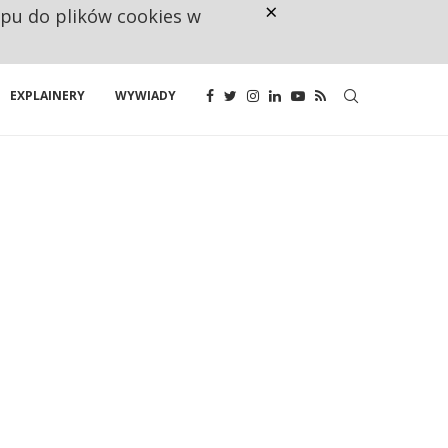
×
ępu do plików cookies w
NA JEDEN WAKAT PRZYPADAJĄ 
EXPLAINERY
WYWIADY