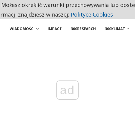
. Możesz określić warunki przechowywania lub dost
NIORZY PRZEZNACZAJĄ NA PODSTAWOWE ZAKUPY
ormacji znajdziesz w naszej:
Polityce Cookies
WIADOMOŚCI
IMPACT
300RESEARCH
300KLIMAT
ad