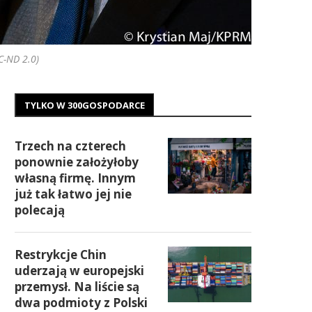
C-ND 2.0)
TYLKO W 300GOSPODARCE
Trzech na czterech
ponownie założyłoby
własną firmę. Innym
już tak łatwo jej nie
polecają
Restrykcje Chin
uderzają w europejski
przemysł. Na liście są
dwa podmioty z Polski