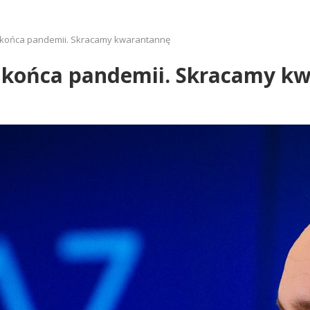
k końca pandemii. Skracamy kwarantannę
ek końca pandemii. Skracamy k