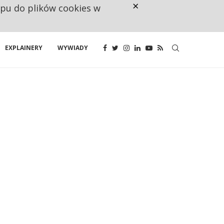
×
ępu do plików cookies w
NA JEDEN WAKAT PRZYPADAJĄ 
EXPLAINERY
WYWIADY