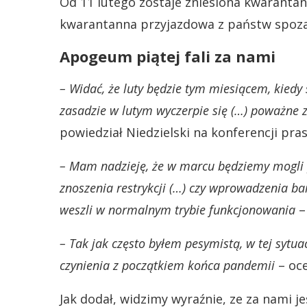
Od 11 lutego zostaje zniesiona kwaranta
kwarantanna przyjazdowa z państw spoza 
Apogeum piątej fali za nami
– Widać, że luty będzie tym miesiącem, kied
zasadzie w lutym wyczerpie się (…) poważne 
powiedział Niedzielski na konferencji pra
– Mam nadzieję, że w marcu będziemy mogli
znoszenia restrykcji (…) czy wprowadzenia ba
weszli w normalnym trybie funkcjonowania
–
– Tak jak często byłem pesymistą, w tej syt
czynienia z początkiem końca pandemii
– oce
Jak dodał, widzimy wyraźnie, ze za nami je