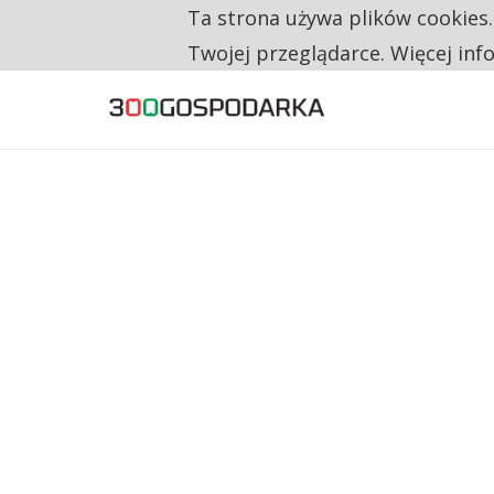
Ta strona używa plików cookies
TYLKO U NAS
CO TRZECIĄ ZŁOTÓWKĘ Z EMERYTURY SE
Twojej przeglądarce. Więcej inf