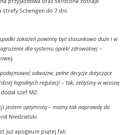
nna przyjazdowa oraz skrócona zostaje
strefy Schengen do 7 dni.
y spadki zakażeń powinny być stosunkowo duże i w
zagrożenie dla systemu opieki zdrowotnej
–
sowej.
 podejmować odważne, pełne decyzje dotyczące
rdziej łagodnych regulacji – tak, żebyśmy w wiosnę
 dodał szef MZ.
uacji jestem optymistą – mamy tak naprawdę do
nił Niedzielski.
st już apogeum piątej fali.