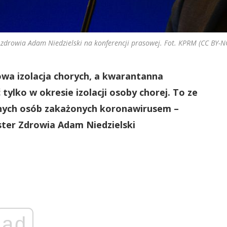
 zdrowia Adam Niedzielski na konferencji prasowej. Fot. KPRM (CC BY-N
wa izolacja chorych, a kwarantanna
lko w okresie izolacji osoby chorej. To ze
anych osób zakażonych koronawirusem –
ster Zdrowia Adam Niedzielski
ad