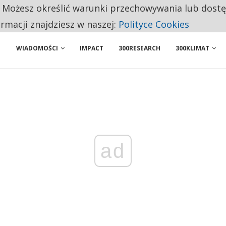
. Możesz określić warunki przechowywania lub dost
NIORZY PRZEZNACZAJĄ NA PODSTAWOWE ZAKUPY
ormacji znajdziesz w naszej:
Polityce Cookies
WIADOMOŚCI
IMPACT
300RESEARCH
300KLIMAT
ad