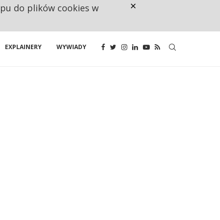
×
ępu do plików cookies w
NA JEDEN WAKAT PRZYPADAJĄ 
EXPLAINERY
WYWIADY