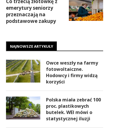
Co trzecią złotówkę z
emerytury seniorzy
przeznaczają na
podstawowe zakupy
NAJNOWSZE ARTYKUŁY
Owce weszły na farmy
fotowoltaiczne.
Hodowcy i firmy widzą
korzyści
Polska miała zebrać 100
proc. plastikowych
butelek. WEI mówi o
statystycznej iluzji