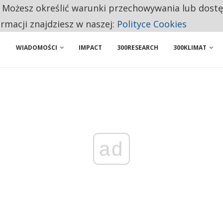
 PRZEMYSŁ. NA LIŚCIE SĄ DWA PODMIOTY Z POLSKI
. Możesz określić warunki przechowywania lub dost
NIORZY PRZEZNACZAJĄ NA PODSTAWOWE ZAKUPY
ormacji znajdziesz w naszej:
Polityce Cookies
WIADOMOŚCI
IMPACT
300RESEARCH
300KLIMAT
ad