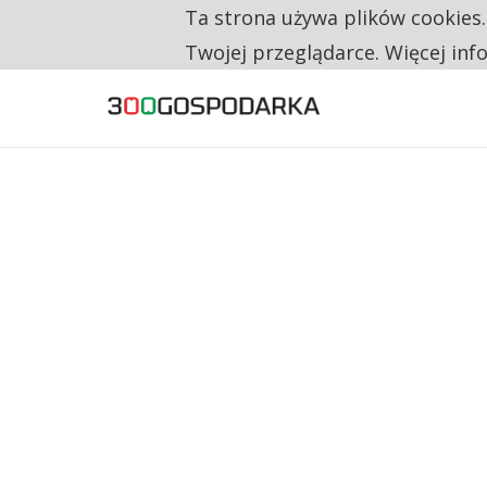
RESTRYKCJE CHIN UDERZAJĄ W EUROPEJSKI
Ta strona używa plików cookies
TYLKO U NAS
CO TRZECIĄ ZŁOTÓWKĘ Z EMERYTURY SE
Twojej przeglądarce. Więcej inf